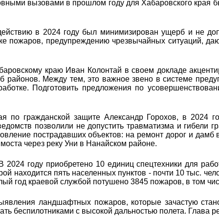
овными вызовами в прошлом году для Хабаровского края 
ействию в 2024 году был минимизирован ущерб и не доп
ке пожаров, предупреждению чрезвычайных ситуаций, даю
баровскому краю Иван Колонтай в своем докладе акцент
б районов. Между тем, это важное звено в системе преду
работке. Подготовить предложения по усовершенствован
рая по гражданской защите Александр Горохов, в 2024 
 ведомств позволили не допустить травматизма и гибели
овление пострадавших объектов: на ремонт дорог и дамб в
моста через реку Уни в Нанайском районе.
 2024 году приобретено 10 единиц спецтехники для рабо
й находится пять населенных пунктов - почти 10 тыс. че
й год краевой службой потушено 3845 пожаров, в том чис
явления ландшафтных пожаров, которые зачастую стано
ть беспилотниками с высокой дальностью полета. Глава р