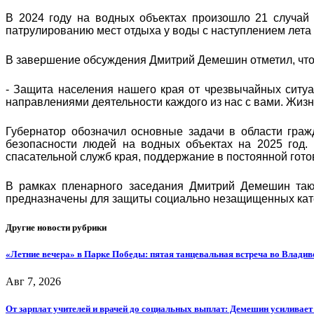
В 2024 году на водных объектах произошло 21 случай г
патрулированию мест отдыха у воды с наступлением лета
В завершение обсуждения Дмитрий Демешин отметил, что 
- Защита населения нашего края от чрезвычайных ситу
направлениями деятельности каждого из нас с вами. Жизнь ч
Губернатор обозначил основные задачи в области граж
безопасности людей на водных объектах на 2025 год.
спасательной служб края, поддержание в постоянной гот
В рамках пленарного заседания Дмитрий Демешин так
предназначены для защиты социально незащищенных кате
Другие новости рубрики
«Летние вечера» в Парке Победы: пятая танцевальная встреча во Владив
Авг 7, 2026
От зарплат учителей и врачей до социальных выплат: Демешин усиливае