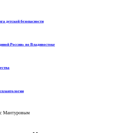
га детской безопасности
диной России» во Владивостоке
ества
нсплантологии