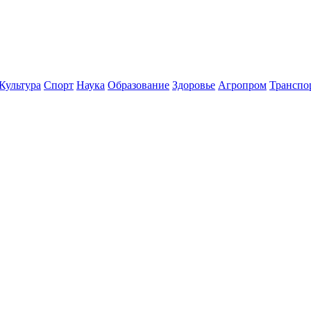
Культура
Спорт
Наука
Образование
Здоровье
Агропром
Транспо