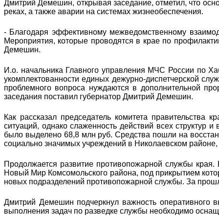
Дмитрий Демешин, открывая заседание, отметил, что осн
реках, а также аварии на системах жизнеобеспечения.
- Благодаря эффективному межведомственному взаимод
Мероприятия, которые проводятся в крае по профилакти
Демешин.
И.о. начальника Главного управления МЧС России по Ха
укомплектованности единых дежурно-диспетчерской служ
проблемного вопроса нуждаются в дополнительной про
заседания поставил губернатор Дмитрий Демешин.
Как рассказал председатель комитета правительства к
ситуаций, однако слаженность действий всех структур и
было выделено 68,8 млн руб. Средства пошли на восстан
социально значимых учреждений в Николаевском районе, 
Продолжается развитие противопожарной службы края. В
Новый Мир Комсомольского района, под прикрытием которо
новых подразделений противопожарной службы. За прошлы
Дмитрий Демешин подчеркнул важность оперативного вы
выполнения задач по разведке службы необходимо оснаща