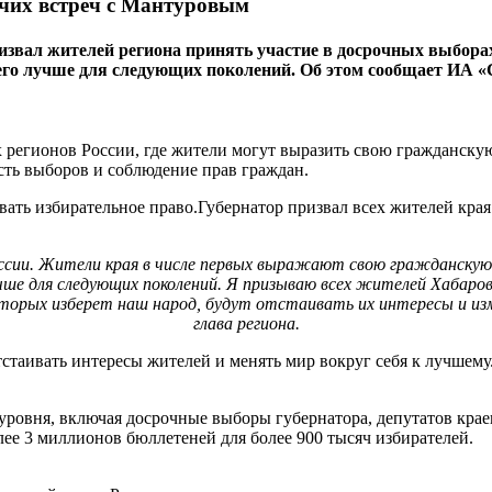
очих встреч с Мантуровым
ал жителей региона принять участие в досрочных выборах гу
 его лучше для следующих поколений. Об этом сообщает ИА «
 регионов России, где жители могут выразить свою гражданскую
сть выборов и соблюдение прав граждан.
ать избирательное право.Губернатор призвал всех жителей края 
оссии. Жители края в числе первых выражают свою гражданскую 
учше для следующих поколений. Я призываю всех жителей Хабаров
орых изберет наш народ, будут отстаивать их интересы и изменя
глава региона.
стаивать интересы жителей и менять мир вокруг себя к лучшему.
уровня, включая досрочные выборы губернатора, депутатов крае
лее 3 миллионов бюллетеней для более 900 тысяч избирателей.