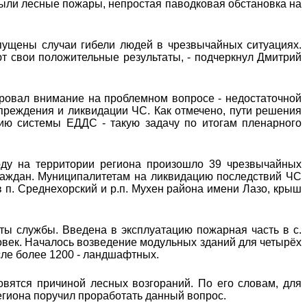
были лесные пожары, непростая паводковая обстановка на
ущены случаи гибели людей в чрезвычайных ситуациях.
т свои положительные результаты, - подчеркнул Дмитрий
ировал внимание на проблемном вопросе - недостаточной
преждения и ликвидации ЧС. Как отмечено, пути решения
ию системы ЕДДС - такую задачу по итогам пленарного
году на территории региона произошло 39 чрезвычайных
 граждан. Муниципалитетам на ликвидацию последствий ЧС
 п. Среднехорский и р.п. Мухен района имени Лазо, крыш
ты службы. Введена в эксплуатацию пожарная часть в с.
ловек. Началось возведение модульных зданий для четырёх
ле более 1200 - ландшафтных.
вятся причиной лесных возгораний. По его словам, для
егиона поручил проработать данный вопрос.