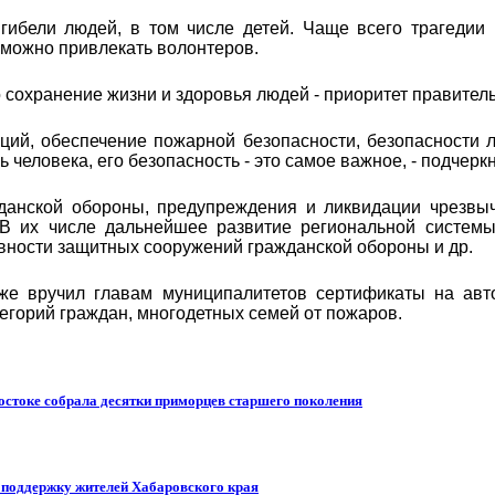
ибели людей, в том числе детей. Чаще всего трагедии 
 можно привлекать волонтеров.
сохранение жизни и здоровья людей - приоритет правитель
аций, обеспечение пожарной безопасности, безопасности
еловека, его безопасность - это самое важное, ­­- подчеркн
данской обороны, предупреждения и ликвидации чрезвы
 В их числе дальнейшее развитие региональной систем
овности защитных сооружений гражданской обороны и др.
же вручил главам муниципалитетов сертификаты на авт
горий граждан, многодетных семей от пожаров.
остоке собрала десятки приморцев старшего поколения
т поддержку жителей Хабаровского края