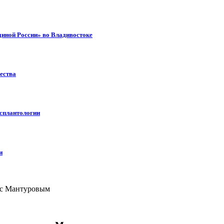
диной России» во Владивостоке
ества
нсплантологии
и