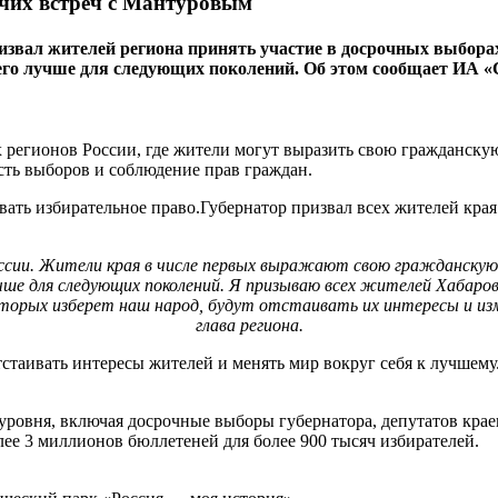
очих встреч с Мантуровым
ал жителей региона принять участие в досрочных выборах гу
 его лучше для следующих поколений. Об этом сообщает ИА «
 регионов России, где жители могут выразить свою гражданскую
сть выборов и соблюдение прав граждан.
ать избирательное право.Губернатор призвал всех жителей края 
оссии. Жители края в числе первых выражают свою гражданскую 
учше для следующих поколений. Я призываю всех жителей Хабаров
орых изберет наш народ, будут отстаивать их интересы и изменя
глава региона.
стаивать интересы жителей и менять мир вокруг себя к лучшему.
уровня, включая досрочные выборы губернатора, депутатов крае
лее 3 миллионов бюллетеней для более 900 тысяч избирателей.