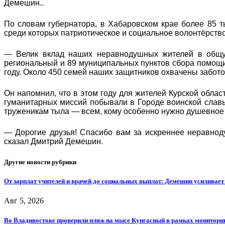
Демешин..
По словам губернатора, в Хабаровском крае более 85 т
среди которых патриотическое и социальное волонтёрств
— Велик вклад наших неравнодушных жителей в общу
региональный и 89 муниципальных пунктов сбора помощи д
году. Около 450 семей наших защитников охвачены забот
Он напомнил, что в этом году для жителей Курской обла
гуманитарных миссий побывали в Городе воинской слав
труженикам тыла — всем, кому особенно нужно душевное
— Дорогие друзья! Спасибо вам за искреннее неравнод
сказал Дмитрий Демешин.
Другие новости рубрики
От зарплат учителей и врачей до социальных выплат: Демешин усиливае
Авг 5, 2026
Во Владивостоке проверили пляж на мысе Кунгасный в рамках мониторин