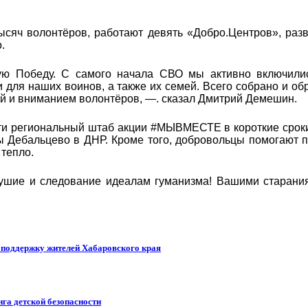
ысяч волонтёров, работают девять «Добро.Центров», раз
о.
ю Победу. С самого начала СВО мы активно включил
ля наших воинов, а также их семей. Всего собрано и обр
ой и вниманием волонтёров, —. сказал Дмитрий Демешин.
сти региональный штаб акции #МЫВМЕСТЕ в короткие срок
ы Дебальцево в ДНР. Кроме того, добровольцы помогают 
 тепло.
ушие и следование идеалам гуманизма! Вашими старани
т поддержку жителей Хабаровского края
га детской безопасности