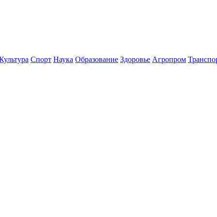
Культура
Спорт
Наука
Образование
Здоровье
Агропром
Транспо