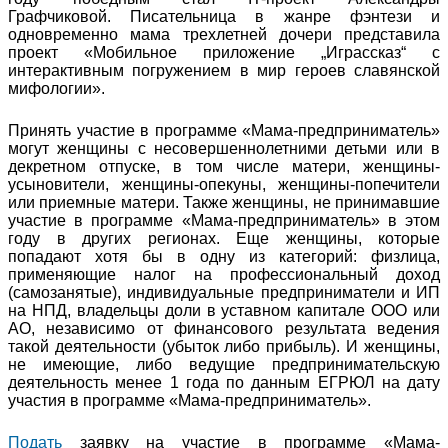
Графчиковой. Писательница в жанре фэнтези и
одновременно мама трехлетней дочери представила
проект «Мобильное приложение „Играссказ“ с
интерактивным погружением в мир героев славянской
мифологии».
Принять участие в программе «Мама-предприниматель»
могут женщины с несовершеннолетними детьми или в
декретном отпуске, в том числе матери, женщины-
усыновители, женщины-опекуны, женщины-попечители
или приемные матери. Также женщины, не принимавшие
участие в программе «Мама-предприниматель» в этом
году в других регионах. Еще женщины, которые
попадают хотя бы в одну из категорий: физлица,
применяющие налог на профессиональный доход
(самозанятые), индивидуальные предприниматели и ИП
на НПД, владельцы доли в уставном капитале ООО или
АО, независимо от финансового результата ведения
такой деятельности (убыток либо прибыль). И женщины,
не имеющие, либо ведущие предпринимательскую
деятельность менее 1 года по данным ЕГРЮЛ на дату
участия в программе «Мама-предприниматель».
Подать
заявку на участие в программе «Мама-