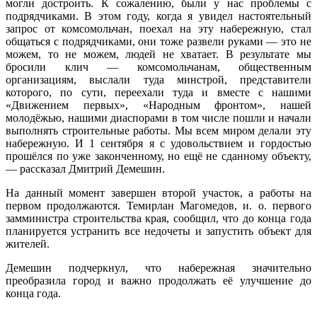
могли достроить. К сожалению, были у нас проблемы с
подрядчиками. В этом году, когда я увидел настоятельный
запрос от комсомольчан, поехал на эту набережную, стал
общаться с подрядчиками, они тоже развели руками — это не
можем, то не можем, людей не хватает. В результате мы
бросили клич — комсомольчанам, общественным
организациям, выслали туда минстрой, представители
которого, по сути, переехали туда и вместе с нашими
«Движением первых», «Народным фронтом», нашей
молодёжью, нашими диаспорами в том числе пошли и начали
выполнять строительные работы. Мы всем миром делали эту
набережную. И 1 сентября я с удовольствием и гордостью
прошёлся по уже законченному, но ещё не сданному объекту,
— рассказал Дмитрий Демешин.
На данный момент завершен второй участок, а работы на
первом продолжаются. Темирлан Магомедов, и. о. первого
замминистра строительства края, сообщил, что до конца года
планируется устранить все недочеты и запустить объект для
жителей.
Демешин подчеркнул, что набережная значительно
преобразила город и важно продолжать её улучшение до
конца года.