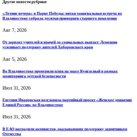
Другие новости рубрики
«Летние вечера» в Парке Победы: пятая танцевальная встреча во
Владивостоке собрала десятки приморцев старшего поколения
Авг 7, 2026
От зарплат учителей и врачей до социальных выплат: Демешин
усиливает поддержку жителей Хабаровского края
Авг 5, 2026
Во Владивостоке проверили пляж на мысе Кунгасный в рамках
мониторинга детской безопасности
Июл 31, 2026
Евгения Иваровская возглавила партийный проект «Женское движение
Единой России» во Владивостоке
Июл 31, 2026
В ЕАО наградили активистов, оказывающих поддержку защитникам
Отечества