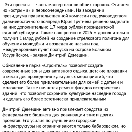
- Эти проекты — часть мастер-планов обоих городов. Считаем
их «острыми» и первоочередными. На заседании
президиума правительственной комиссии под руководством
дальневосточного полпреда Юрия Трутнева решено выделить
на них дополнительно 1,7 млрд рублей президентской
единой субсидии. Также наш регион в 2026-м дополнительно
получит 1 млрд рублей на создание стрелкового полигона для
обучения молодёжи и возведение насыпи под
международный пункт пропуска на острове Большом
Уссурийском, - заявил Дмитрий Демешин.
Обновление парка «Строитель» позволит создать
современные зоны для активного отдыха, детские площадки
и места для проведения культурных мероприятий, что
сделает его более привлекательным для семей с детьми и
молодежи. Также начнется ремонт фасадов исторических
зданий, что позволит сохранить культурное наследие города
и сделать его более эстетически привлекательным.
Дмитрий Демешин активно привлекает средства из
федерального бюджета для реализации этих и других
проектов. Его усилия по улучшению городской
инфраструктуры не ограничиваются только Хабаровском, но
охватывают и другие города края, что свидетельствует о