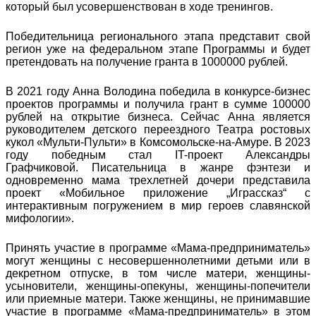
который был усовершенствован в ходе тренингов.
Победительница регионального этапа представит свой
регион уже на федеральном этапе Программы и будет
претендовать на получение гранта в 1000000 рублей.
В 2021 году Анна Володина победила в конкурсе-бизнес
проектов программы и получила грант в сумме 100000
рублей на открытие бизнеса. Сейчас Анна является
руководителем детского переездного Театра ростовых
кукол «Мульти-Пульти» в Комсомольске-на-Амуре. В 2023
году победным стал IT-проект Александры
Графчиковой. Писательница в жанре фэнтези и
одновременно мама трехлетней дочери представила
проект «Мобильное приложение „Играссказ“ с
интерактивным погружением в мир героев славянской
мифологии».
Принять участие в программе «Мама-предприниматель»
могут женщины с несовершеннолетними детьми или в
декретном отпуске, в том числе матери, женщины-
усыновители, женщины-опекуны, женщины-попечители
или приемные матери. Также женщины, не принимавшие
участие в программе «Мама-предприниматель» в этом