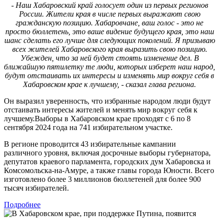
- Наш Хабаровский край голосует один из первых регионов
России. Жители края в числе первых выражают свою
гражданскую позицию. Хабаровчане, ваш голос - это не
просто бюллетень, это ваше видение будущего края, это наш
шанс сделать его лучше для следующих поколений. Я призываю
всех жителей Хабаровского края выразить свою позицию.
Убежден, что за ней будет стоять изменение дел. В
ближайшую пятилетку те люди, которых изберет наш народ,
будут отстаивать их интересы и изменять мир вокруг себя в
Хабаровском крае к лучшему, - сказал глава региона.
Он выразил уверенность, что избранные народом люди будут
отстаивать интересы жителей и менять мир вокруг себя к
лучшему.Выборы в Хабаровском крае проходят с 6 по 8
сентября 2024 года на 741 избирательном участке.
В регионе проводится 43 избирательные кампании
различного уровня, включая досрочные выборы губернатора,
депутатов краевого парламента, городских дум Хабаровска и
Комсомольска-на-Амуре, а также главы города Юности. Всего
изготовлено более 3 миллионов бюллетеней для более 900
тысяч избирателей.
Подробнее