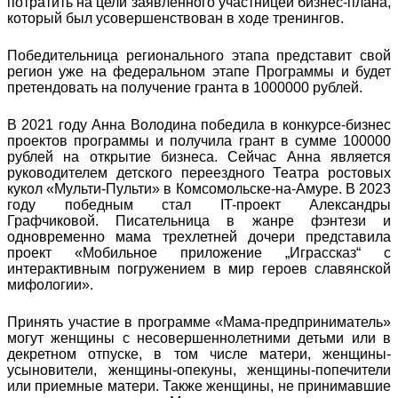
потратить на цели заявленного участницей бизнес-плана,
который был усовершенствован в ходе тренингов.
Победительница регионального этапа представит свой
регион уже на федеральном этапе Программы и будет
претендовать на получение гранта в 1000000 рублей.
В 2021 году Анна Володина победила в конкурсе-бизнес
проектов программы и получила грант в сумме 100000
рублей на открытие бизнеса. Сейчас Анна является
руководителем детского переездного Театра ростовых
кукол «Мульти-Пульти» в Комсомольске-на-Амуре. В 2023
году победным стал IT-проект Александры
Графчиковой. Писательница в жанре фэнтези и
одновременно мама трехлетней дочери представила
проект «Мобильное приложение „Играссказ“ с
интерактивным погружением в мир героев славянской
мифологии».
Принять участие в программе «Мама-предприниматель»
могут женщины с несовершеннолетними детьми или в
декретном отпуске, в том числе матери, женщины-
усыновители, женщины-опекуны, женщины-попечители
или приемные матери. Также женщины, не принимавшие