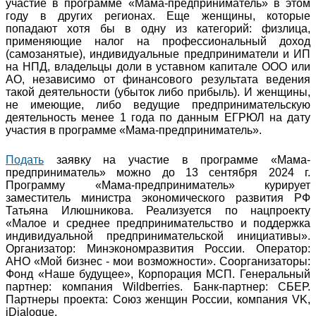
участие в программе «Мама-предприниматель» в этом
году в других регионах. Еще женщины, которые
попадают хотя бы в одну из категорий: физлица,
применяющие налог на профессиональный доход
(самозанятые), индивидуальные предприниматели и ИП
на НПД, владельцы доли в уставном капитале ООО или
АО, независимо от финансового результата ведения
такой деятельности (убыток либо прибыль). И женщины,
не имеющие, либо ведущие предпринимательскую
деятельность менее 1 года по данным ЕГРЮЛ на дату
участия в программе «Мама-предприниматель».
Подать
заявку на участие в программе «Мама-
предприниматель» можно до 13 сентября 2024 г.
Программу «Мама-предприниматель» курирует
заместитель министра экономического развития РФ
Татьяна Илюшникова. Реализуется по нацпроекту
«Малое и среднее предпринимательство и поддержка
индивидуальной предпринимательской инициативы».
Организатор: Минэкономразвития России. Оператор:
АНО «Мой бизнес - мои возможности». Соорганизаторы:
Фонд «Наше будущее», Корпорация МСП. Генеральный
партнер: компания Wildberries. Банк-партнер: СБЕР.
Партнеры проекта: Союз женщин России, компания VK,
iDialogue.