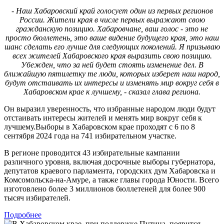
- Наш Хабаровский край голосует один из первых регионов
России. Жители края в числе первых выражают свою
гражданскую позицию. Хабаровчане, ваш голос - это не
просто бюллетень, это ваше видение будущего края, это наш
шанс сделать его лучше для следующих поколений. Я призываю
всех жителей Хабаровского края выразить свою позицию.
Убежден, что за ней будет стоять изменение дел. В
ближайшую пятилетку те люди, которых изберет наш народ,
будут отстаивать их интересы и изменять мир вокруг себя в
Хабаровском крае к лучшему, - сказал глава региона.
Он выразил уверенность, что избранные народом люди будут
отстаивать интересы жителей и менять мир вокруг себя к
лучшему.Выборы в Хабаровском крае проходят с 6 по 8
сентября 2024 года на 741 избирательном участке.
В регионе проводится 43 избирательные кампании
различного уровня, включая досрочные выборы губернатора,
депутатов краевого парламента, городских дум Хабаровска и
Комсомольска-на-Амуре, а также главы города Юности. Всего
изготовлено более 3 миллионов бюллетеней для более 900
тысяч избирателей.
Подробнее