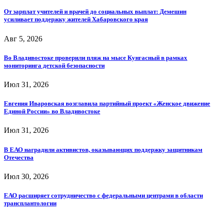
От зарплат учителей и врачей до социальных выплат: Демешин
усиливает поддержку жителей Хабаровского края
Авг 5, 2026
Во Владивостоке проверили пляж на мысе Кунгасный в рамках
мониторинга детской безопасности
Июл 31, 2026
Евгения Иваровская возглавила партийный проект «Женское движение
Единой России» во Владивостоке
Июл 31, 2026
В ЕАО наградили активистов, оказывающих поддержку защитникам
Отечества
Июл 30, 2026
ЕАО расширяет сотрудничество с федеральными центрами в области
трансплантологии