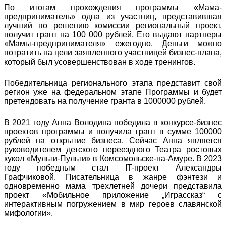
По итогам прохождения программы «Мама-
предприниматель» одна из участниц, представившая
лучший по решению комиссии региональный проект,
получит грант на 100 000 рублей. Его выдают партнеры
«Мамы-предпринимателя» ежегодно. Деньги можно
потратить на цели заявленного участницей бизнес-плана,
который был усовершенствован в ходе тренингов.
Победительница регионального этапа представит свой
регион уже на федеральном этапе Программы и будет
претендовать на получение гранта в 1000000 рублей.
В 2021 году Анна Володина победила в конкурсе-бизнес
проектов программы и получила грант в сумме 100000
рублей на открытие бизнеса. Сейчас Анна является
руководителем детского переездного Театра ростовых
кукол «Мульти-Пульти» в Комсомольске-на-Амуре. В 2023
году победным стал IT-проект Александры
Графчиковой. Писательница в жанре фэнтези и
одновременно мама трехлетней дочери представила
проект «Мобильное приложение „Играссказ“ с
интерактивным погружением в мир героев славянской
мифологии».