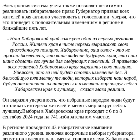
Электронная система учета также позволяет легитимно
реализовать избирательное право.Губернатор призвал всех
жителей края активно участвовать в голосовании, уверяя, что
это приведет к положительным изменениям в регионе в
ближайшие пять лет.
- Наш Хабаровский край голосует один из первых регионов
России. Жители края в числе первых выражают свою
гражданскую позицию. Хабаровчане, ваш голос - это не
просто бюллетень, это ваше видение будущего края, это наш
шанс сделать его лучше для следующих поколений. Я призываю
всех жителей Хабаровского края выразить свою позицию.
Убежден, что за ней будет стоять изменение дел. В
ближайшую пятилетку те люди, которых изберет наш народ,
будут отстаивать их интересы и изменять мир вокруг себя в
Хабаровском крае к лучшему, - сказал глава региона.
Он выразил уверенность, что избранные народом люди будут
отстаивать интересы жителей и менять мир вокруг себя к
лучшему.Выборы в Хабаровском крае проходят с 6 по 8
сентября 2024 года на 741 избирательном участке.
В регионе проводится 43 избирательные кампании
различного уровня, включая досрочные выборы губернатора,
депутатов краевого парламента, городских дум Хабаровска и