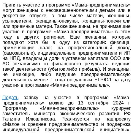
Принять участие в программе «Мама-предприниматель»
могут женщины с несовершеннолетними детьми или в
декретном отпуске, в том числе матери, женщины-
усыновители, женщины-опекуны, женщины-попечители
или приемные матери. Также женщины, не принимавшие
участие в программе «Мама-предприниматель» в этом
году в других регионах. Еще женщины, которые
попадают хотя бы в одну из категорий: физлица,
применяющие налог на профессиональный доход
(самозанятые), индивидуальные предприниматели и ИП
на НПД, владельцы доли в уставном капитале ООО или
АО, независимо от финансового результата ведения
такой деятельности (убыток либо прибыль). И женщины,
не имеющие, либо ведущие предпринимательскую
деятельность менее 1 года по данным ЕГРЮЛ на дату
участия в программе «Мама-предприниматель».
Подать
заявку на участие в программе «Мама-
предприниматель» можно до 13 сентября 2024 г.
Программу «Мама-предприниматель» курирует
заместитель министра экономического развития РФ
Татьяна Илюшникова. Реализуется по нацпроекту
«Малое и среднее предпринимательство и поддержка
индивидуальной предпринимательской инициативы».