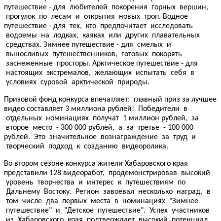
путешествие - для любителей покорения горных вершин,
прогулок по лесам и открытия новых троп. Водное
путешествие - для тех, кто предпочитает исследовать
водоемы на лодках, каяках или других плавательных
средствах. Зимнее путешествие - для смелых и
выносливых путешественников, готовых покорять
заснеженные просторы. Арктическое путешествие - для
настоящих экстремалов, желающих испытать себя в
условиях суровой арктической природы.
Призовой фонд конкурса впечатляет: главный приз за лучшее
видео составляет 3 миллиона рублей! Победители в
отдельных номинациях получат 1 миллион рублей, за
второе место - 300 000 рублей, а за третье - 100 000
рублей. Это значительное вознаграждение за труд и
творческий подход к созданию видеоролика.
Во втором сезоне конкурса жители Хабаровского края
представили 128 видеоработ, продемонстрировав высокий
уровень творчества и интерес к путешествиям по
Дальнему Востоку. Регион завоевал несколько наград, в
том числе два первых места в номинациях "Зимнее
путешествие" и "Детское путешествие". Успех участников
из Хабаровского края подтверждает высокий потенциал