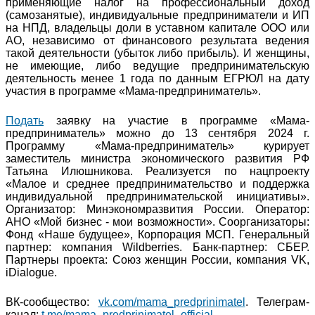
применяющие налог на профессиональный доход
(самозанятые), индивидуальные предприниматели и ИП
на НПД, владельцы доли в уставном капитале ООО или
АО, независимо от финансового результата ведения
такой деятельности (убыток либо прибыль). И женщины,
не имеющие, либо ведущие предпринимательскую
деятельность менее 1 года по данным ЕГРЮЛ на дату
участия в программе «Мама-предприниматель».
Подать
заявку на участие в программе «Мама-
предприниматель» можно до 13 сентября 2024 г.
Программу «Мама-предприниматель» курирует
заместитель министра экономического развития РФ
Татьяна Илюшникова. Реализуется по нацпроекту
«Малое и среднее предпринимательство и поддержка
индивидуальной предпринимательской инициативы».
Организатор: Минэкономразвития России. Оператор:
АНО «Мой бизнес - мои возможности». Соорганизаторы:
Фонд «Наше будущее», Корпорация МСП. Генеральный
партнер: компания Wildberries. Банк-партнер: СБЕР.
Партнеры проекта: Союз женщин России, компания VK,
iDialogue.
ВК-сообщество:
vk.com/mama_predprinimatel
. Телеграм-
канал:
t.me/mama_predprinimatel_official
.