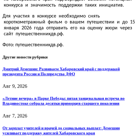
конкурса и значимость поддержки таких инициатив.
Для участия в конкурсе необходимо снять
короткометражный фильм о вашем путешествии и до 15
января 2026 года отправить его на оценку жюри через
сайт путешественникдв.рф.
Фото:
путешественникдв.рф.
Другие новости рубрики
Дмитрий Демешин: Развиваем Хабаровский край с поддержкой
президента России и Полпредства ДФО
Авг 9, 2026
«Летние вечера» в Парке Победы: пятая танцевальная встреча во
Владивостоке собрала десятки приморцев старшего поколения
Авг 7, 2026
От зарплат учителей и врачей до социальных выплат: Демешин
усиливает поддержку жителей Хабаровского края