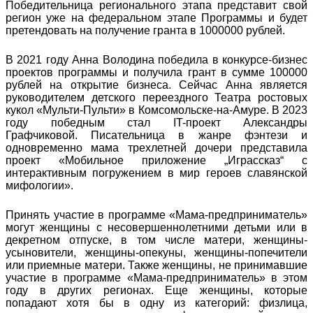
Победительница регионального этапа представит свой
регион уже на федеральном этапе Программы и будет
претендовать на получение гранта в 1000000 рублей.
В 2021 году Анна Володина победила в конкурсе-бизнес
проектов программы и получила грант в сумме 100000
рублей на открытие бизнеса. Сейчас Анна является
руководителем детского переездного Театра ростовых
кукол «Мульти-Пульти» в Комсомольске-на-Амуре. В 2023
году победным стал IT-проект Александры
Графчиковой. Писательница в жанре фэнтези и
одновременно мама трехлетней дочери представила
проект «Мобильное приложение „Играссказ“ с
интерактивным погружением в мир героев славянской
мифологии».
Принять участие в программе «Мама-предприниматель»
могут женщины с несовершеннолетними детьми или в
декретном отпуске, в том числе матери, женщины-
усыновители, женщины-опекуны, женщины-попечители
или приемные матери. Также женщины, не принимавшие
участие в программе «Мама-предприниматель» в этом
году в других регионах. Еще женщины, которые
попадают хотя бы в одну из категорий: физлица,