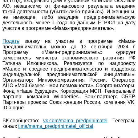
на НПД, владельцы доли в уставном капитале ООО или
АО, независимо от финансового результата ведения
такой деятельности (убыток либо прибыль). И женщины,
не имеющие, либо ведущие предпринимательскую
деятельность менее 1 года по данным ЕГРЮЛ на дату
участия в программе «Мама-предприниматель».
Подать
заявку на участие в программе «Мама-
предприниматель» можно до 13 сентября 2024 г.
Программу «Мама-предприниматель» курирует
заместитель министра экономического развития РФ
Татьяна Илюшникова. Реализуется по нацпроекту
«Малое и среднее предпринимательство и поддержка
индивидуальной предпринимательской инициативы».
Организатор: Минэкономразвития России. Оператор:
АНО «Мой бизнес - мои возможности». Соорганизаторы:
Фонд «Наше будущее», Корпорация МСП. Генеральный
партнер: компания Wildberries. Банк-партнер: СБЕР.
Партнеры проекта: Союз женщин России, компания VK,
iDialogue.
ВК-сообщество:
vk.com/mama_predprinimatel
. Телеграм-
канал:
t.me/mama_predprinimatel_official
.