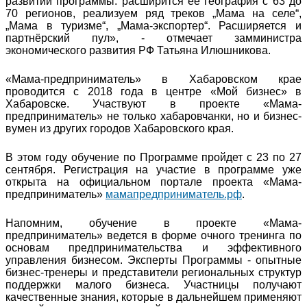
развитии программы: расширится ее география с 63 до
70 регионов, реализуем ряд треков „Мама на селе“,
„Мама в туризме“, „Мама-экспортер“. Расширяется и
партнёрский пул», - отмечает замминистра
экономического развития РФ Татьяна Илюшникова.
«Мама-предприниматель» в Хабаровском крае
проводится с 2018 года в центре «Мой бизнес» в
Хабаровске. Участвуют в проекте «Мама-
предприниматель» не только хабаровчанки, но и бизнес-
вумен из других городов Хабаровского края.
В этом году обучение по Программе пройдет с 23 по 27
сентября. Регистрация на участие в программе уже
открыта на официальном портале проекта «Мама-
предприниматель»
мамапредприниматель.рф
.
Напомним, обучение в проекте «Мама-
предприниматель» ведется в форме очного тренинга по
основам предпринимательства и эффективного
управления бизнесом. Эксперты Программы - опытные
бизнес-тренеры и представители региональных структур
поддержки малого бизнеса. Участницы получают
качественные знания, которые в дальнейшем применяют