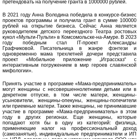
претендовать на получение гранта в 1000000 рублей.
В 2021 году Анна Володина победила в конкурсе-бизнес
проектов программы и получила грант в сумме 100000
рублей на открытие бизнеса. Сейчас Анна является
руководителем детского переездного Театра ростовых
кукол «Мульти-Пульти» в Комсомольске-на-Амуре. В 2023
году победным стал IT-проект Александры
Графчиковой. Писательница в жанре фэнтези и
одновременно мама трехлетней дочери представила
проект «Мобильное приложение „Играссказ“ с
интерактивным погружением в мир героев славянской
мифологии».
Принять участие в программе «Мама-предприниматель»
могут женщины с несовершеннолетними детьми или в
декретном отпуске, в том числе матери, женщины-
усыновители, женщины-опекуны, женщины-попечители
или приемные матери. Также женщины, не принимавшие
участие в программе «Мама-предприниматель» в этом
году в других регионах. Еще женщины, которые
попадают хотя бы в одну из категорий: физлица,
применяющие налог на профессиональный доход
(самозанятые), индивидуальные предприниматели и ИП