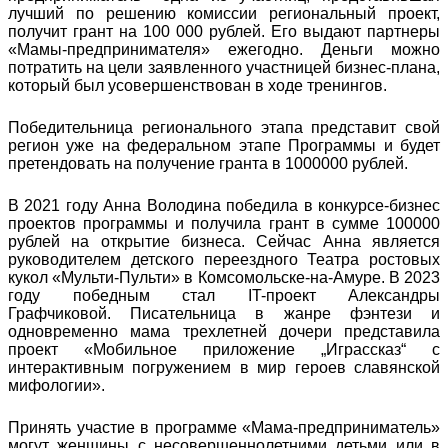
лучший по решению комиссии региональный проект,
получит грант на 100 000 рублей. Его выдают партнеры
«Мамы-предпринимателя» ежегодно. Деньги можно
потратить на цели заявленного участницей бизнес-плана,
который был усовершенствован в ходе тренингов.
Победительница регионального этапа представит свой
регион уже на федеральном этапе Программы и будет
претендовать на получение гранта в 1000000 рублей.
В 2021 году Анна Володина победила в конкурсе-бизнес
проектов программы и получила грант в сумме 100000
рублей на открытие бизнеса. Сейчас Анна является
руководителем детского переездного Театра ростовых
кукол «Мульти-Пульти» в Комсомольске-на-Амуре. В 2023
году победным стал IT-проект Александры
Графчиковой. Писательница в жанре фэнтези и
одновременно мама трехлетней дочери представила
проект «Мобильное приложение „Играссказ“ с
интерактивным погружением в мир героев славянской
мифологии».
Принять участие в программе «Мама-предприниматель»
могут женщины с несовершеннолетними детьми или в