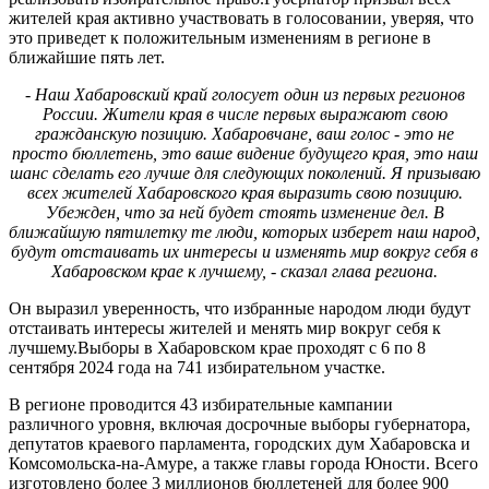
жителей края активно участвовать в голосовании, уверяя, что
это приведет к положительным изменениям в регионе в
ближайшие пять лет.
- Наш Хабаровский край голосует один из первых регионов
России. Жители края в числе первых выражают свою
гражданскую позицию. Хабаровчане, ваш голос - это не
просто бюллетень, это ваше видение будущего края, это наш
шанс сделать его лучше для следующих поколений. Я призываю
всех жителей Хабаровского края выразить свою позицию.
Убежден, что за ней будет стоять изменение дел. В
ближайшую пятилетку те люди, которых изберет наш народ,
будут отстаивать их интересы и изменять мир вокруг себя в
Хабаровском крае к лучшему, - сказал глава региона.
Он выразил уверенность, что избранные народом люди будут
отстаивать интересы жителей и менять мир вокруг себя к
лучшему.Выборы в Хабаровском крае проходят с 6 по 8
сентября 2024 года на 741 избирательном участке.
В регионе проводится 43 избирательные кампании
различного уровня, включая досрочные выборы губернатора,
депутатов краевого парламента, городских дум Хабаровска и
Комсомольска-на-Амуре, а также главы города Юности. Всего
изготовлено более 3 миллионов бюллетеней для более 900