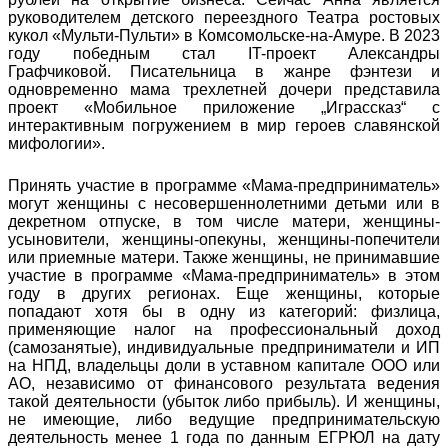
руководителем детского переездного Театра ростовых
кукол «Мульти-Пульти» в Комсомольске-на-Амуре. В 2023
году победным стал IT-проект Александры
Графчиковой. Писательница в жанре фэнтези и
одновременно мама трехлетней дочери представила
проект «Мобильное приложение „Играссказ“ с
интерактивным погружением в мир героев славянской
мифологии».
Принять участие в программе «Мама-предприниматель»
могут женщины с несовершеннолетними детьми или в
декретном отпуске, в том числе матери, женщины-
усыновители, женщины-опекуны, женщины-попечители
или приемные матери. Также женщины, не принимавшие
участие в программе «Мама-предприниматель» в этом
году в других регионах. Еще женщины, которые
попадают хотя бы в одну из категорий: физлица,
применяющие налог на профессиональный доход
(самозанятые), индивидуальные предприниматели и ИП
на НПД, владельцы доли в уставном капитале ООО или
АО, независимо от финансового результата ведения
такой деятельности (убыток либо прибыль). И женщины,
не имеющие, либо ведущие предпринимательскую
деятельность менее 1 года по данным ЕГРЮЛ на дату