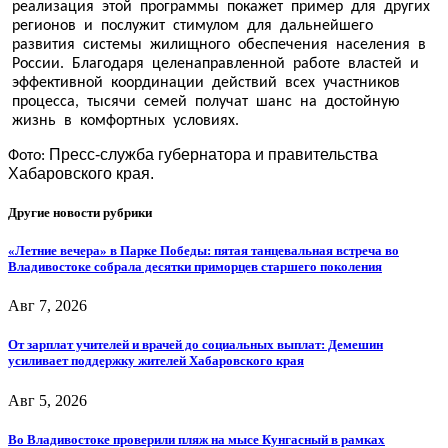
реализация этой программы покажет пример для других
регионов и послужит стимулом для дальнейшего
развития системы жилищного обеспечения населения в
России. Благодаря целенаправленной работе властей и
эффективной координации действий всех участников
процесса, тысячи семей получат шанс на достойную
жизнь в комфортных условиях.
Пресс-служба губернатора и правительства
Фото:
Хабаровского края.
Другие новости рубрики
«Летние вечера» в Парке Победы: пятая танцевальная встреча во
Владивостоке собрала десятки приморцев старшего поколения
Авг 7, 2026
От зарплат учителей и врачей до социальных выплат: Демешин
усиливает поддержку жителей Хабаровского края
Авг 5, 2026
Во Владивостоке проверили пляж на мысе Кунгасный в рамках