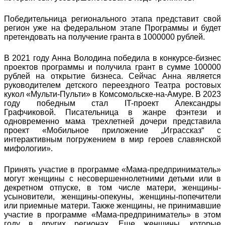
Победительница регионального этапа представит свой
регион уже на федеральном этапе Программы и будет
претендовать на получение гранта в 1000000 рублей.
В 2021 году Анна Володина победила в конкурсе-бизнес
проектов программы и получила грант в сумме 100000
рублей на открытие бизнеса. Сейчас Анна является
руководителем детского переездного Театра ростовых
кукол «Мульти-Пульти» в Комсомольске-на-Амуре. В 2023
году победным стал IT-проект Александры
Графчиковой. Писательница в жанре фэнтези и
одновременно мама трехлетней дочери представила
проект «Мобильное приложение „Играссказ“ с
интерактивным погружением в мир героев славянской
мифологии».
Принять участие в программе «Мама-предприниматель»
могут женщины с несовершеннолетними детьми или в
декретном отпуске, в том числе матери, женщины-
усыновители, женщины-опекуны, женщины-попечители
или приемные матери. Также женщины, не принимавшие
участие в программе «Мама-предприниматель» в этом
году в других регионах. Еще женщины, которые