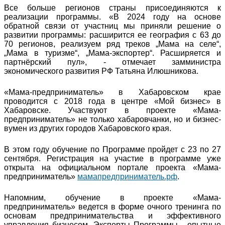
Все больше регионов страны присоединяются к
реализации программы. «В 2024 году на основе
обратной связи от участниц мы приняли решение о
развитии программы: расширится ее география с 63 до
70 регионов, реализуем ряд треков „Мама на селе“,
„Мама в туризме“, „Мама-экспортер“. Расширяется и
партнёрский пул», - отмечает замминистра
экономического развития РФ Татьяна Илюшникова.
«Мама-предприниматель» в Хабаровском крае
проводится с 2018 года в центре «Мой бизнес» в
Хабаровске. Участвуют в проекте «Мама-
предприниматель» не только хабаровчанки, но и бизнес-
вумен из других городов Хабаровского края.
В этом году обучение по Программе пройдет с 23 по 27
сентября. Регистрация на участие в программе уже
открыта на официальном портале проекта «Мама-
предприниматель»
мамапредприниматель.рф
.
Напомним, обучение в проекте «Мама-
предприниматель» ведется в форме очного тренинга по
основам предпринимательства и эффективного
управления бизнесом. Эксперты Программы - опытные