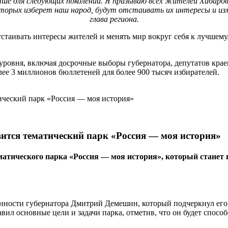
учше для следующих поколений. Я призываю всех жителей Хабаров
орых изберет наш народ, будут отстаивать их интересы и изменя
глава региона.
стаивать интересы жителей и менять мир вокруг себя к лучшему.
уровня, включая досрочные выборы губернатора, депутатов крае
лее 3 миллионов бюллетеней для более 900 тысяч избирателей.
вится тематический парк «Россия — моя история»
тематического парка «Россия — моя история», который ста
сти губернатора Дмитрий Демешин, который подчеркнул его зна
л основные цели и задачи парка, отметив, что он будет спосо