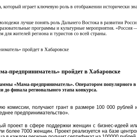
а, который играет ключевую роль в отображении исторически з
 молодежи лучше понять роль Дальнего Востока в развитии Рос
разовательные программы и культурные мероприятия. «Россия — 
 для жителей региона и туристов со всей страны.
ма-предприниматель» пройдет в Хабаровске
раммы «Мама-предприниматель». Оператором популярного в 
ли до финала регионального этапа конкурса.
ю комиссии, получают грант в размере 100 000 рублей и
реднее предпринимательство».
ый проект в сфере поддержки женщин с бизнес-идеей ил
яли более 7000 женщин. Проект реализуется на базе центро
ца в каждом регионе получит сертификат на 100000 рублей