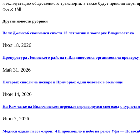
и эксплуатацию общественного транспорта, а также будут приняты меры п
Фото: 1MI
Другие новости рубрики
Волк Джейкоб скончался спустя 15 лет жизни в зоопарке Владивостока
Июл 18, 2026
Прокуратура Ленинского района г. Владивостока организовала проверку
Май 31, 2026
Пятерых спасли на пожаре в Приморье: один человек в больнице
Июн 14, 2026
На Камчатке на Вилючинском перевале перевернулся снегоход с туриста
Июн 7, 2026
Медики ждали пассажиров: ЧП произошло в небе на рейсе Уфа — Новос