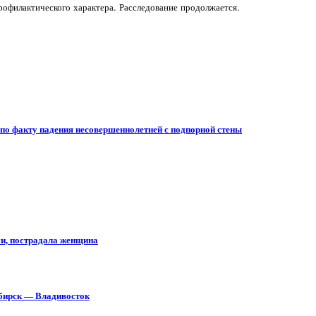
рофилактического характера. Расследование продолжается.
 по факту падения несовершеннолетней с подпорной стены
ми, пострадала женщина
ибирск — Владивосток