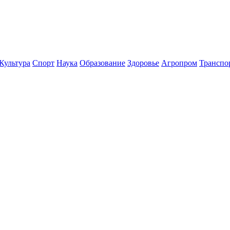
Культура
Спорт
Наука
Образование
Здоровье
Агропром
Транспо