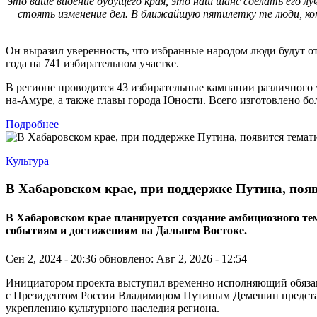
это ваше видение будущего края, это наш шанс сделать его л
стоять изменение дел. В ближайшую пятилетку те люди, кот
Он выразил уверенность, что избранные народом люди будут от
года на 741 избирательном участке.
В регионе проводится 43 избирательные кампании различного 
на-Амуре, а также главы города Юности. Всего изготовлено бо
Подробнее
Культура
В Хабаровском крае, при поддержке Путина, поя
В Хабаровском крае планируется создание амбициозного 
событиям и достижениям на Дальнем Востоке.
Сен 2, 2024 - 20:36
обновлено: Авг 2, 2026 - 12:54
Инициатором проекта выступил временно исполняющий обязанно
с Президентом России Владимиром Путиным Демешин представи
укреплению культурного наследия региона.