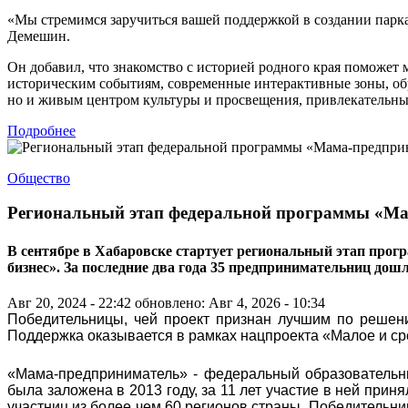
«Мы стремимся заручиться вашей поддержкой в создании парк
Демешин.
Он добавил, что знакомство с историей родного края поможет
историческим событиям, современные интерактивные зоны, об
но и живым центром культуры и просвещения, привлекательным
Подробнее
Общество
Региональный этап федеральной программы «Ма
В сентябре в Хабаровске стартует региональный этап прог
бизнес». За последние два года 35 предпринимательниц дош
Авг 20, 2024 - 22:42
обновлено: Авг 4, 2026 - 10:34
Победительницы, чей проект признан лучшим по решени
Поддержка оказывается в рамках нацпроекта «Малое и с
«Мама-предприниматель» - федеральный образовательн
была заложена в 2013 году, за 11 лет участие в ней прин
участниц из более чем 60 регионов страны. Победительни