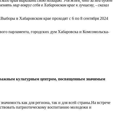
ского края выразить свою позицию. Убежден, что за ней будет
ть мир вокруг себя в Хабаровском крае к лучшему, - сказал
Выборы в Хабаровском крае проходят с 6 по 8 сентября 2024
вого парламента, городских дум Хабаровска и Комсомольска-
нет важным культурным центром, посвященным значимым
чимость как для региона, так и для всей страны.На встрече
бствовать патриотическому воспитанию молодежи и