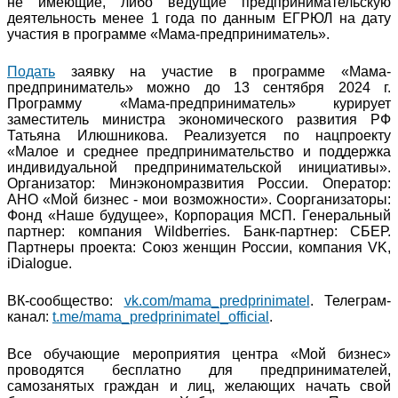
не имеющие, либо ведущие предпринимательскую
деятельность менее 1 года по данным ЕГРЮЛ на дату
участия в программе «Мама-предприниматель».
Подать
заявку на участие в программе «Мама-
предприниматель» можно до 13 сентября 2024 г.
Программу «Мама-предприниматель» курирует
заместитель министра экономического развития РФ
Татьяна Илюшникова. Реализуется по нацпроекту
«Малое и среднее предпринимательство и поддержка
индивидуальной предпринимательской инициативы».
Организатор: Минэкономразвития России. Оператор:
АНО «Мой бизнес - мои возможности». Соорганизаторы:
Фонд «Наше будущее», Корпорация МСП. Генеральный
партнер: компания Wildberries. Банк-партнер: СБЕР.
Партнеры проекта: Союз женщин России, компания VK,
iDialogue.
ВК-сообщество:
vk.com/mama_predprinimatel
. Телеграм-
канал:
t.me/mama_predprinimatel_official
.
Все обучающие мероприятия центра «Мой бизнес»
проводятся бесплатно для предпринимателей,
самозанятых граждан и лиц, желающих начать свой