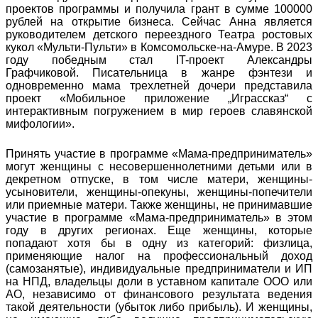
проектов программы и получила грант в сумме 100000
рублей на открытие бизнеса. Сейчас Анна является
руководителем детского переездного Театра ростовых
кукол «Мульти-Пульти» в Комсомольске-на-Амуре. В 2023
году победным стал IT-проект Александры
Графчиковой. Писательница в жанре фэнтези и
одновременно мама трехлетней дочери представила
проект «Мобильное приложение „Играссказ“ с
интерактивным погружением в мир героев славянской
мифологии».
Принять участие в программе «Мама-предприниматель»
могут женщины с несовершеннолетними детьми или в
декретном отпуске, в том числе матери, женщины-
усыновители, женщины-опекуны, женщины-попечители
или приемные матери. Также женщины, не принимавшие
участие в программе «Мама-предприниматель» в этом
году в других регионах. Еще женщины, которые
попадают хотя бы в одну из категорий: физлица,
применяющие налог на профессиональный доход
(самозанятые), индивидуальные предприниматели и ИП
на НПД, владельцы доли в уставном капитале ООО или
АО, независимо от финансового результата ведения
такой деятельности (убыток либо прибыль). И женщины,