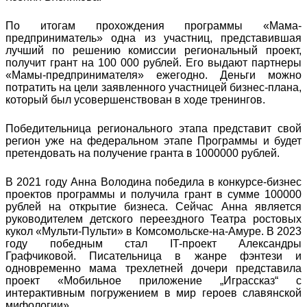
По итогам прохождения программы «Мама-
предприниматель» одна из участниц, представившая
лучший по решению комиссии региональный проект,
получит грант на 100 000 рублей. Его выдают партнеры
«Мамы-предпринимателя» ежегодно. Деньги можно
потратить на цели заявленного участницей бизнес-плана,
который был усовершенствован в ходе тренингов.
Победительница регионального этапа представит свой
регион уже на федеральном этапе Программы и будет
претендовать на получение гранта в 1000000 рублей.
В 2021 году Анна Володина победила в конкурсе-бизнес
проектов программы и получила грант в сумме 100000
рублей на открытие бизнеса. Сейчас Анна является
руководителем детского переездного Театра ростовых
кукол «Мульти-Пульти» в Комсомольске-на-Амуре. В 2023
году победным стал IT-проект Александры
Графчиковой. Писательница в жанре фэнтези и
одновременно мама трехлетней дочери представила
проект «Мобильное приложение „Играссказ“ с
интерактивным погружением в мир героев славянской
мифологии».