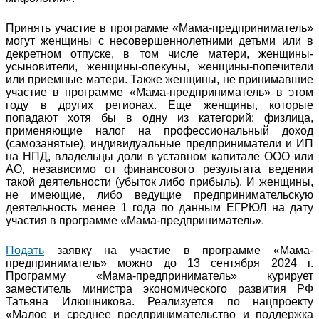
Принять участие в программе «Мама-предприниматель»
могут женщины с несовершеннолетними детьми или в
декретном отпуске, в том числе матери, женщины-
усыновители, женщины-опекуны, женщины-попечители
или приемные матери. Также женщины, не принимавшие
участие в программе «Мама-предприниматель» в этом
году в других регионах. Еще женщины, которые
попадают хотя бы в одну из категорий: физлица,
применяющие налог на профессиональный доход
(самозанятые), индивидуальные предприниматели и ИП
на НПД, владельцы доли в уставном капитале ООО или
АО, независимо от финансового результата ведения
такой деятельности (убыток либо прибыль). И женщины,
не имеющие, либо ведущие предпринимательскую
деятельность менее 1 года по данным ЕГРЮЛ на дату
участия в программе «Мама-предприниматель».
Подать
заявку на участие в программе «Мама-
предприниматель» можно до 13 сентября 2024 г.
Программу «Мама-предприниматель» курирует
заместитель министра экономического развития РФ
Татьяна Илюшникова. Реализуется по нацпроекту
«Малое и среднее предпринимательство и поддержка