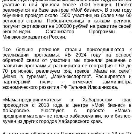
участие в ней приняли более 7000 женщин. Проект
реализуется на базе центров «Мой бизнес». В этом году
обучение пройдет около 1500 участниц из более чем 60
регионов страны. Победительница в каждом регионе
получит сертификат на 100000 рублей на развитие своей
бизнес-идеи. Организатор Программы -
Минэкономразвития России.
Все больше регионов страны присоединяются к
реализации программы. «В 2024 году на основе
обратной связи от участниц мы приняли решение о
развитии программы: расширится ее география с 63 до
70 регионов, реализуем ряд треков „Мама на селе“,
„Мама в туризме“, „Мама-экспортер“. Расширяется и
партнёрский пул», - отмечает замминистра
экономического развития РФ Татьяна Илюшникова.
«Мама-предприниматель» в Хабаровском крае
проводится с 2018 года в центре «Мой бизнес» в
Хабаровске. Участвуют в проекте «Мама-
предприниматель» не только хабаровчанки, но и бизнес-
вумен из других городов Хабаровского края.
В этом году обучение по Программе пройдет с 23 по 27