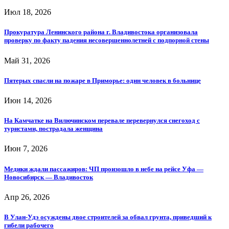
Июл 18, 2026
Прокуратура Ленинского района г. Владивостока организовала
проверку по факту падения несовершеннолетней с подпорной стены
Май 31, 2026
Пятерых спасли на пожаре в Приморье: один человек в больнице
Июн 14, 2026
На Камчатке на Вилючинском перевале перевернулся снегоход с
туристами, пострадала женщина
Июн 7, 2026
Медики ждали пассажиров: ЧП произошло в небе на рейсе Уфа —
Новосибирск — Владивосток
Апр 26, 2026
В Улан-Удэ осуждены двое строителей за обвал грунта, приведший к
гибели рабочего